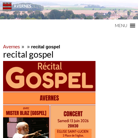
Commune du Val d'Oise
AVERNES
MENU
Avernes
recital gospel
recital gospel