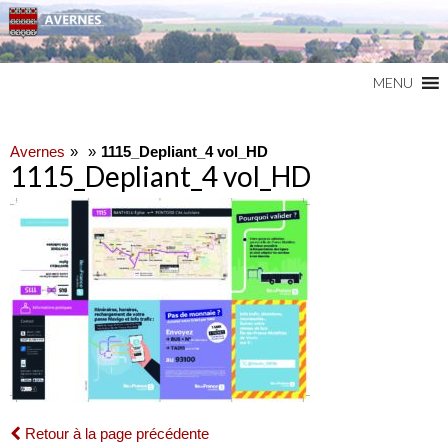
Commune du Val d'Oise
AVERNES
MENU
Avernes
1115_Depliant_4 vol_HD
1115_Depliant_4 vol_HD
Retour à la page précédente