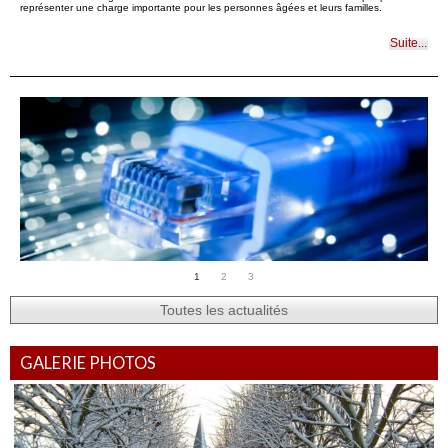
représenter une charge importante pour les personnes âgées et leurs familles.
Suite...
Le CinéMo, le cinéma en roue libre
Un cinéma mobile près de chez vous ! Cet été, notre commune a le plaisir d’accueillir le
CinéMo de la Fondation Art Explora. Derrière ce nom se cache un véritable camion-
cinéma de 72 places, aménagé en salle de projection, qui sillonne l’Île-de-France pour
amener le grand écran au plus près des habitants. Le principe : des séances gratuites,
1
2
3
à bord du camion, avec une programmation pour tous les âges autour de la thématique
« D’ici et d’ailleurs », qui interroge les notions de territoires, de déplacements, de
regards croisés et de rencontres. Mais le CinéMo, ce n’est pas seulement des […]
Toutes les actualités
Suite...
GALERIE PHOTOS
Aide de l’état : fibre optique
Avec la fermeture progressive du réseau cuivre, le passage à la fibre devient un enjeu
important pour de nombreux foyers et petites entreprises.