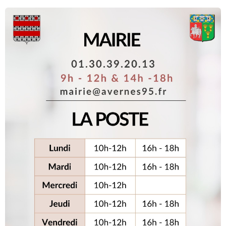
Projets d’installation d’antenne mobile 3G/4G
Antenne pour la couverture de Gadancourt :
Les photomontages complémentaires réalisés par l’opérateur en janvier 2026 ont
montré qu’un mât de 32 mètres à l’endroit préférentiel
Suite...
Faites l’apéro, pas la guerre
Une comédie de Julien Sigalas, à consommer sans modération ! Venez découvrir cette
comédie déjantée signée Julien Sigalas. Matthieu Jolibert a pris une grande résolution
pour cette nouvelle année : faire le Dry January, un mois entier sans alcool pour
ressourcer son corps. Sa décision est prise, et elle est irrévocable. Ce qui fait bien
sourire Salomé, sa femme, qui n’a elle aucune intention de se priver de quoi que ce
soit… D’autant plus que le soir même, le couple est invité chez Francky, le meilleur ami
de Salomé, qui souhaite leur présenter sa nouvelle conquête, Natacha. L’ambiance
s’annonce festive […]
Suite...