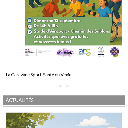
La Caravane Sport-Santé du Vexin
Fêtons ensemble le lancement de la deuxième édition ! Le SDJES (service
départemental à la jeunesse, à l’engagement et aux sports) a le plaisir d’annoncer le
lancement de la 2ᵉ édition de la Caravane Sport-Santé du Vexin, qui se tiendra le
dimanche 13 septembre au stade d’Aincourt, de 14h à 18h. Pour célébrer cette
nouvelle édition, une journée festive, conviviale et ouverte à toutes et tous sera
ACTUALITÉS
proposée aux habitants du Vexin, avec au programme de nombreuses animations
sportives gratuites et accessibles à tous les publics, quels que soient l’âge ou le niveau
de pratique.
Date : Dimanche 13 […]
Suite...