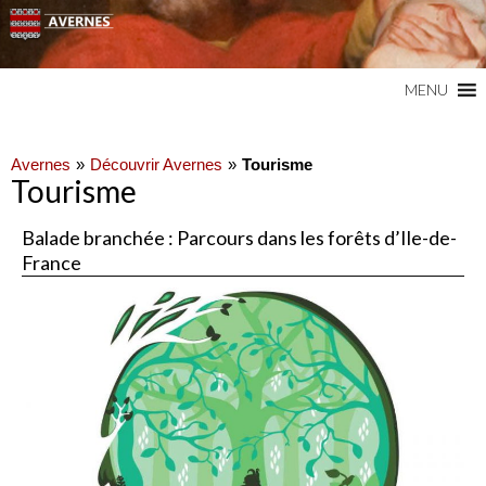
Commune du Val d'Oise
AVERNES
MENU
Avernes
Découvrir Avernes
Tourisme
Tourisme
Balade branchée : Parcours dans les forêts d’Ile-de-
France