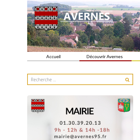
Commune du Val d'Oise
AVERNES
Accueil
Découvrir Avernes