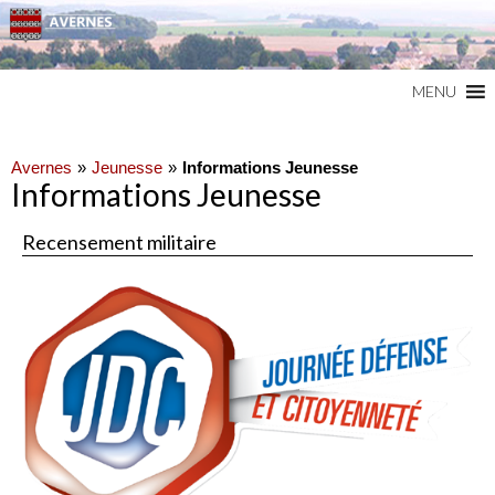
Commune du Val d'Oise
AVERNES
MENU
Avernes
Jeunesse
Informations Jeunesse
Informations Jeunesse
Recensement militaire