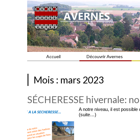
Commune du Val d'Oise
AVERNES
Accueil
Découvrir Avernes
Mois :
mars 2023
SÉCHERESSE hivernale: nou
A notre niveau, il est possibl
(suite…)