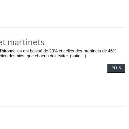
et martinets
d'hirondelles ont baissé de 23% et celles des martinets de 46%.
ion des nids, que chacun doit éviter. (suite…)
PLUS