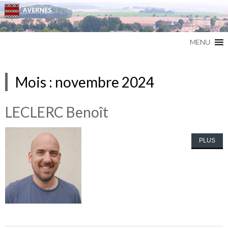
Commune du Val d'Oise
AVERNES
MENU
Mois :
novembre 2024
LECLERC Benoît
PLUS