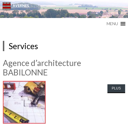
Commune du Val d'Oise
AVERNES
MENU
Services
Agence d’architecture
BABILONNE
PLUS