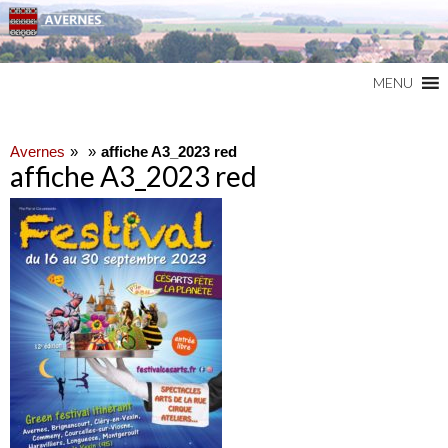
Commune du Val d'Oise
AVERNES
MENU
Avernes
affiche A3_2023 red
affiche A3_2023 red