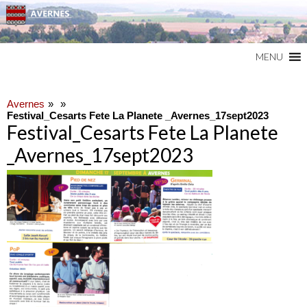
Commune du Val d'Oise
AVERNES
MENU
Avernes
Festival_Cesarts Fete La Planete _Avernes_17sept2023
Festival_Cesarts Fete La Planete
_Avernes_17sept2023