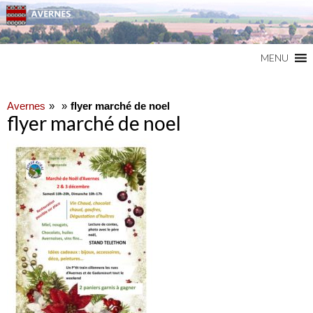
Commune du Val d'Oise
AVERNES
MENU
Avernes
flyer marché de noel
flyer marché de noel