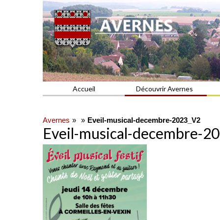
Commune du Val d'Oise
AVERNES
Accueil
Découvrir Avernes
Avernes
Eveil-musical-decembre-2023_V2
Eveil-musical-decembre-2