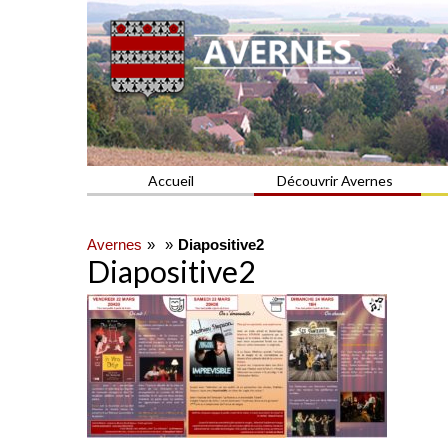
Commune du Val d'Oise
AVERNES
Accueil
Découvrir Avernes
Avernes
Diapositive2
Diapositive2