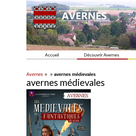
Commune du Val d'Oise
AVERNES
Accueil
Découvrir Avernes
Avernes
avernes médievales
avernes médievales