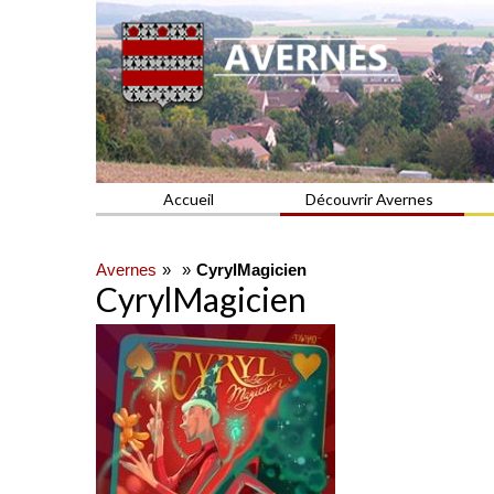
Commune du Val d'Oise
AVERNES
Accueil
Découvrir Avernes
Avernes
CyrylMagicien
CyrylMagicien