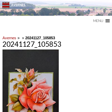
Commune du Val d'Oise
AVERNES
MENU
Avernes
20241127_105853
20241127_105853