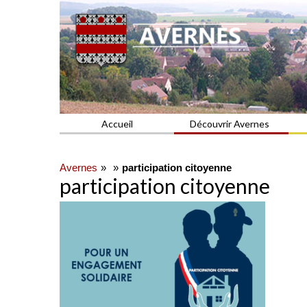
Commune du Val d'Oise
AVERNES
Accueil
Découvrir Avernes
Avernes
participation citoyenne
participation citoyenne