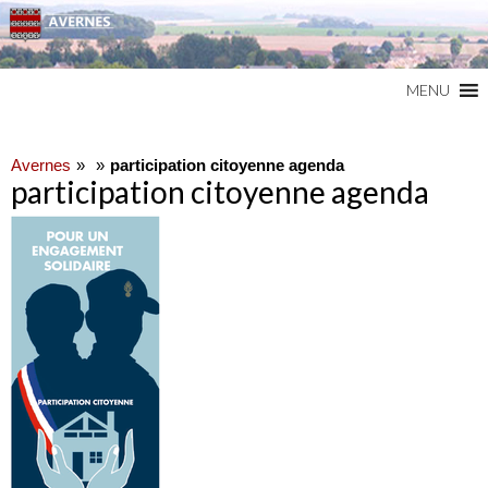
Commune du Val d'Oise
AVERNES
MENU
Avernes
participation citoyenne agenda
participation citoyenne agenda