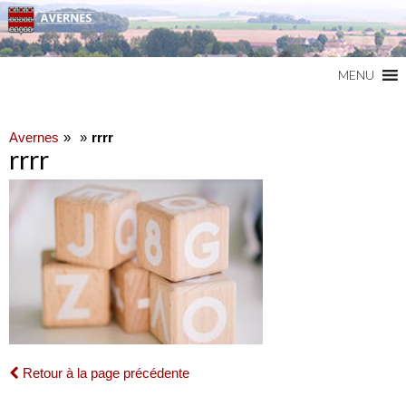
Commune du Val d'Oise
AVERNES
MENU
Avernes
rrrr
rrrr
Retour à la page précédente