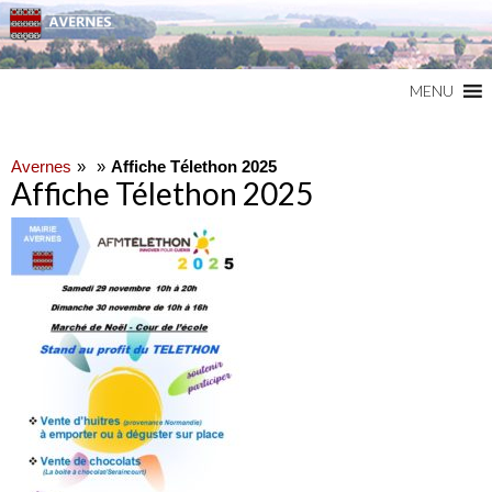
Commune du Val d'Oise
AVERNES
MENU
Avernes
Affiche Télethon 2025
Affiche Télethon 2025