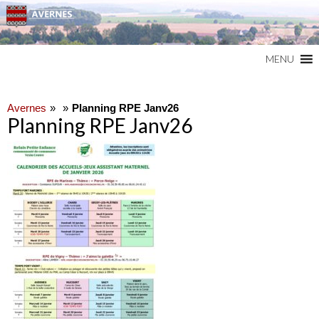
Commune du Val d'Oise
AVERNES
MENU
Avernes
Planning RPE Janv26
Planning RPE Janv26