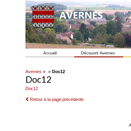
Commune du Val d'Oise
AVERNES
Accueil
Découvrir Avernes
Avernes
Doc12
Doc12
Doc12
Retour à la page précédente
A