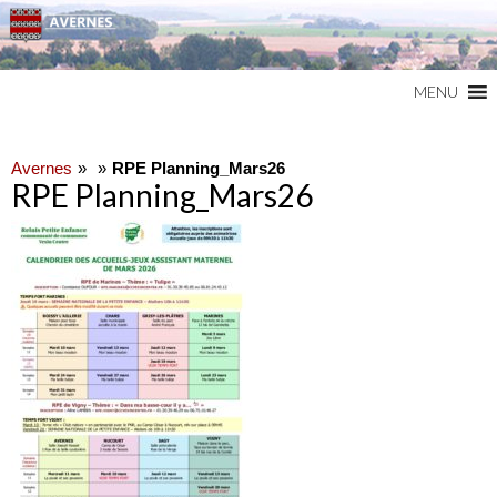
Commune du Val d'Oise
AVERNES
MENU
Avernes
RPE Planning_Mars26
RPE Planning_Mars26