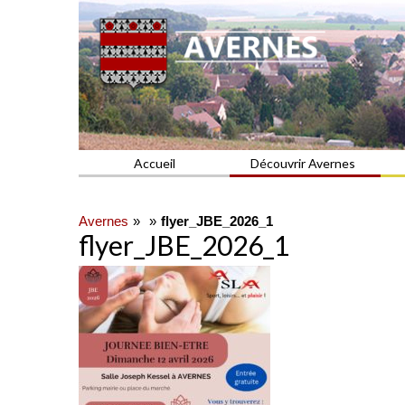
Commune du Val d'Oise
AVERNES
Accueil
Découvrir Avernes
Avernes
flyer_JBE_2026_1
flyer_JBE_2026_1