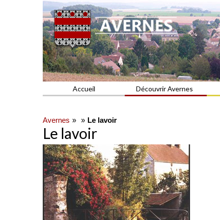
Commune du Val d'Oise
AVERNES
Accueil
Découvrir Avernes
Avernes
Le lavoir
Le lavoir