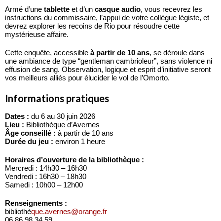
Armé d’une
tablette
et d’un
casque audio
, vous recevrez les
instructions du commissaire, l’appui de votre collègue légiste, et
devrez explorer les recoins de Rio pour résoudre cette
mystérieuse affaire.
Cette enquête, accessible
à partir de 10 ans
, se déroule dans
une ambiance de type “gentleman cambrioleur”, sans violence ni
effusion de sang. Observation, logique et esprit d’initiative seront
vos meilleurs alliés pour élucider le vol de l’Omorto.
Informations pratiques
Dates :
du 6 au 30 juin 2026
Lieu :
Bibliothèque d’Avernes
Âge conseillé :
à partir de 10 ans
Durée du jeu :
environ 1 heure
Horaires d’ouverture de la bibliothèque :
Mercredi : 14h30 – 16h30
Vendredi : 16h30 – 18h30
Samedi : 10h00 – 12h00
Renseignements :
bibliothè
que.avernes@orange.fr
06 86 98 34 59