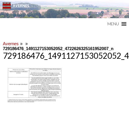
Commune du Val d'Oise
AVERNES
MENU
Avernes
729186476_1491127153052052_4722626325161952007_n
729186476_1491127153052052_