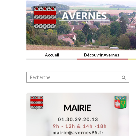
Commune du Val d'Oise
AVERNES
Accueil
Découvrir Avernes