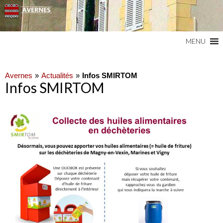
Commune du Val d'Oise
AVERNES
MENU
Avernes
Actualités
Infos SMIRTOM
Infos SMIRTOM