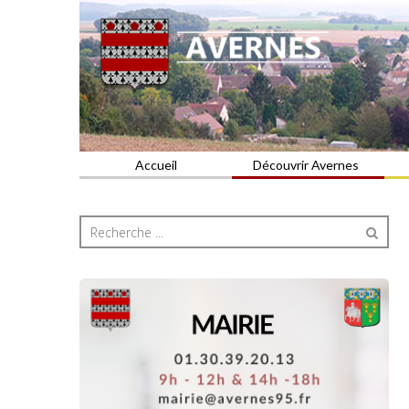
Commune du Val d'Oise
AVERNES
Accueil
Découvrir Avernes