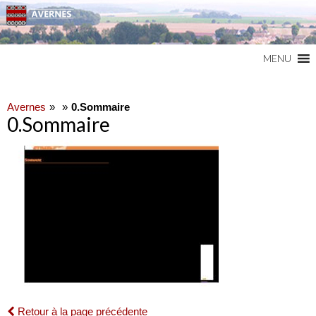
Commune du Val d'Oise
AVERNES
MENU
Avernes
0.Sommaire
0.Sommaire
Retour à la page précédente