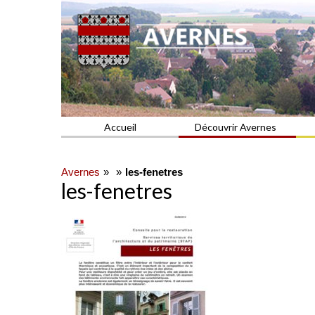
Commune du Val d'Oise
AVERNES
Accueil
Découvrir Avernes
Avernes
les-fenetres
les-fenetres