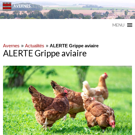
Commune du Val d'Oise
AVERNES
MENU
Avernes
Actualités
ALERTE Grippe aviaire
ALERTE Grippe aviaire