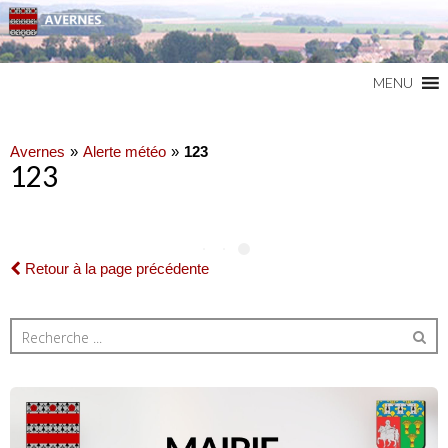
Commune du Val d'Oise
AVERNES
MENU
Avernes
Alerte météo
123
123
Retour à la page précédente