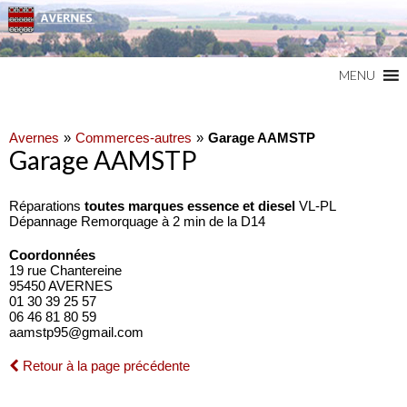
Commune du Val d'Oise
AVERNES
MENU
Avernes
Commerces-autres
Garage AAMSTP
Garage AAMSTP
Réparations
toutes marques essence et diesel
VL-PL
Dépannage Remorquage à 2 min de la D14
Coordonnées
19 rue Chantereine
95450 AVERNES
01 30 39 25 57
06 46 81 80 59
aamstp95@gmail.com
Retour à la page précédente