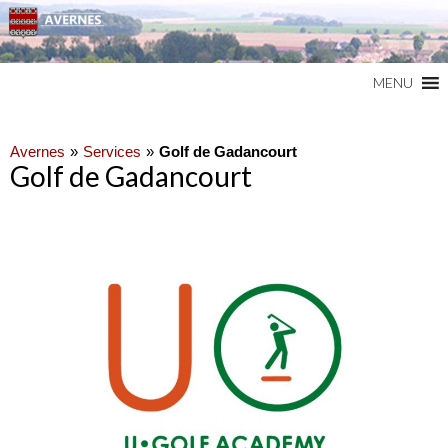
Commune du Val d'Oise
AVERNES
MENU
Avernes
Services
Golf de Gadancourt
Golf de Gadancourt