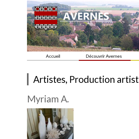
Commune du Val d'Oise
AVERNES
Accueil
Découvrir Avernes
Artistes, Production artis
Myriam A.