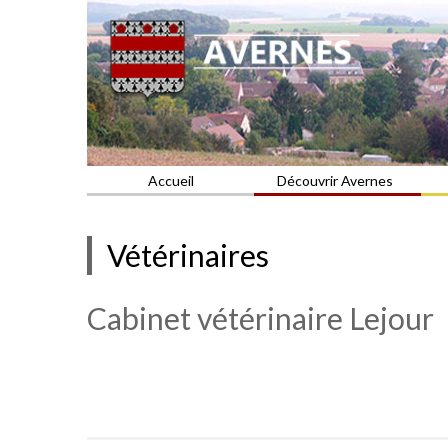
Commune du Val d'Oise
AVERNES
Accueil
Découvrir Avernes
Vétérinaires
Cabinet vétérinaire Lejour