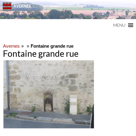
Commune du Val d'Oise
AVERNES
MENU
Avernes
Fontaine grande rue
Fontaine grande rue