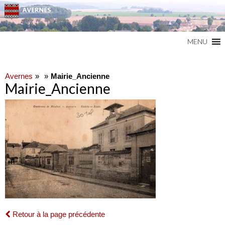
Commune du Val d'Oise
AVERNES
MENU
Avernes
Mairie_Ancienne
Mairie_Ancienne
Retour à la page précédente