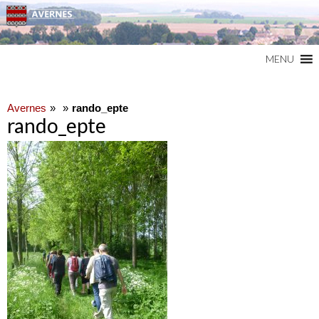
Commune du Val d'Oise
AVERNES
MENU
Avernes
rando_epte
rando_epte