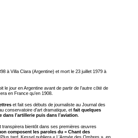
898 à Villa Clara (Argentine) et mort le 23 juillet 1979 à
t le jour en Argentine avant de partir de l’autre côté de
ivera en France qu’en 1908.
lettres
et fait ses débuts de journaliste au Journal des
 au conservatoire d’art dramatique, et
fait quelques
dans l’artillerie puis dans l’aviation
.
t transpirera bientôt dans ses premières œuvres
uon composent les paroles du « Chant des
e. Plus tard, Kessel publiera « L’Armée des Ombres », en