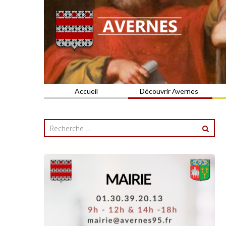
Commune du Val d'Oise
AVERNES
Accueil
Découvrir Avernes