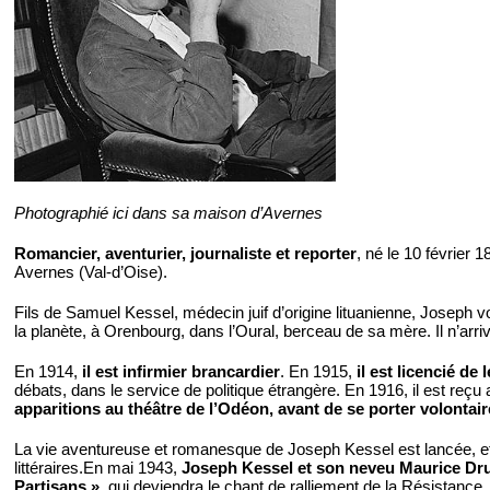
Photographié ici dans sa maison d’Avernes
Romancier, aventurier, journaliste et reporter
, né le 10 février 1
Avernes (Val-d’Oise).
Fils de Samuel Kessel, médecin juif d’origine lituanienne, Joseph voi
la planète, à Orenbourg, dans l’Oural, berceau de sa mère. Il n’arr
En 1914,
il est infirmier brancardier
. En 1915,
il est licencié de 
débats, dans le service de politique étrangère. En 1916, il est reçu
apparitions au théâtre de l’Odéon, avant de se porter volontaire 
La vie aventureuse et romanesque de Joseph Kessel est lancée, e
littéraires.En mai 1943,
Joseph Kessel et son neveu Maurice Dr
Partisans »
, qui deviendra le chant de ralliement de la Résistanc