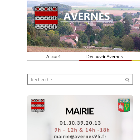
Commune du Val d'Oise
AVERNES
Accueil
Découvrir Avernes