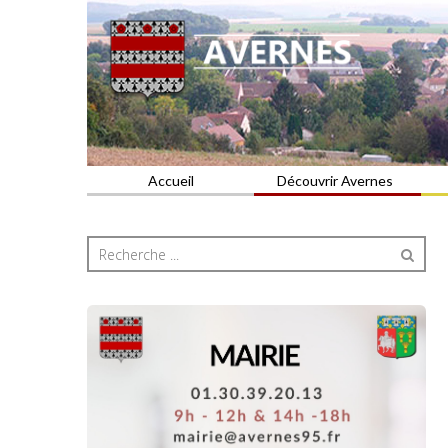
Commune du Val d'Oise
AVERNES
Accueil
Découvrir Avernes