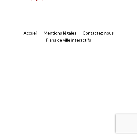
Accueil
Mentions légales
Contactez-nous
Plans de ville interactifs