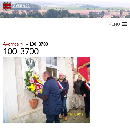
Commune du Val d'Oise
AVERNES
MENU
Avernes
100_3700
100_3700