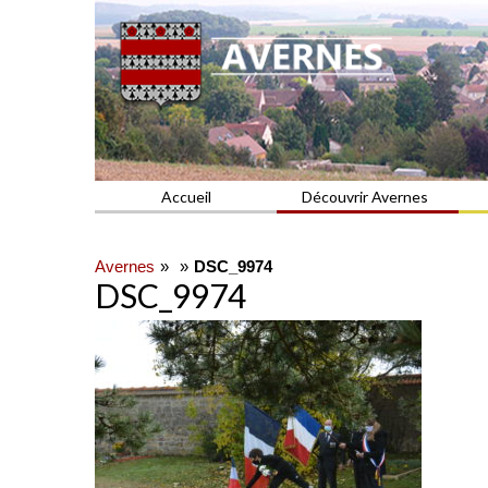
Commune du Val d'Oise
AVERNES
Accueil
Découvrir Avernes
Avernes
DSC_9974
DSC_9974