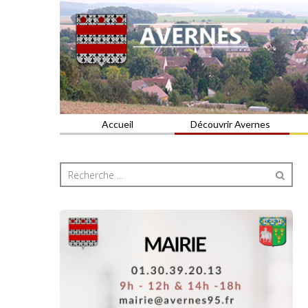
Commune du Val d'Oise
AVERNES
Accueil
Découvrir Avernes