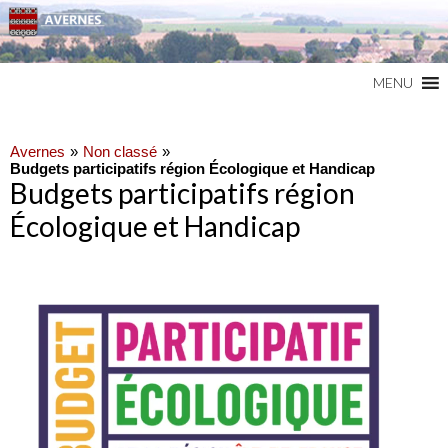
Commune du Val d'Oise
AVERNES
MENU
Avernes
Non classé
Budgets participatifs région Écologique et Handicap
Budgets participatifs région
Écologique et Handicap